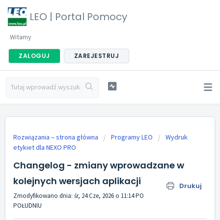
LEO | Portal Pomocy
Witamy
ZALOGUJ
ZAREJESTRUJ
Rozwiązania – strona główna
Programy LEO
Wydruk
etykiet dla NEXO PRO
Changelog - zmiany wprowadzane w
kolejnych wersjach aplikacji
Drukuj
Zmodyfikowano dnia: śr, 24 Cze, 2026 o 11:14 PO
POŁUDNIU