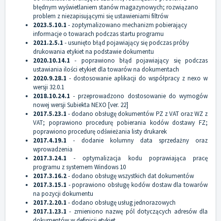
błędnym wyświetlaniem stanów magazynowych; rozwiązano
problem z niezapisującymi się ustawieniami filtrów
2023.5.10.1
- zoptymalizowano mechanizm pobierający
informacje o towarach podczas startu programu
2021.2.5.1
- usunięto błąd pojawiający się podczas próby
drukowania etykiet na podstawie dokumentu
2020.10.14.1
- poprawiono błąd pojawiający się podczas
ustawiania ilości etykiet dla towarów na dokumentach
2020.9.28.1
- dostosowanie aplikacji do współpracy z nexo w
wersji 32.0.1
2018.10.24.1
- przeprowadzono dostosowanie do wymogów
nowej wersji Subiekta NEXO [ver. 22]
2017.5.23.1
- dodano obsługę dokumentów PZ z VAT oraz WZ z
VAT; poprawiono procedurę pobierania kodów dostawy FZ;
poprawiono procedurę odświeżania listy drukarek
2017.4.19.1
- dodanie kolumny data sprzedażny oraz
wprowadzenia
2017.3.24.1
- optymalizacja kodu poprawiająca pracę
programu z systemem Windows 10
2017.3.16.2
- dodano obsługę wszystkich dat dokumentów
2017.3.15.1
- poprawiono obsługę kodów dostaw dla towarów
na pozycji dokumentu
2017.2.20.1
- dodano obsługę usług jednorazowych
2017.1.23.1
- zmieniono nazwę pól dotyczących adresów dla
dokumentów w definicji etykiet