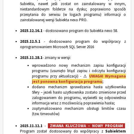
Subiekta, nawet jeśli został on zainstalowany w innym,
niestandardowym folderze na dysku; poprawiono sposób
przesyłania do serwisu (w logach programu) informacji o
zainstalowanej wersji Subiekta nexo PRO.
2025.12.16.1
- dostosowano program do Subiekta nexo 58.
2025.12.5.1
- dostosowano program do współpracy z
oprogramowaniem Microsoft SQL Server 2016
20
25.11.28.1
- zmiany w wersji:
wprowadzono nowy mechanizm zapisu konfiguracji
programu (usunięto błąd zapisu i odczytu konfiguracji
programu przy aktualizacji) - ⚠️
UWAGA! Wymagana
jest ponowna konfiguracja programu
;
dodano mechanizm sprawdzania hasła użytkownika
Sfery – jeżeli hasło użytkownika zostało zmienione przed
zalogowaniem do programu, wyświetli się odpowiednia
informacja wraz z możliwością poprawienia hasła;
zoptymalizowano mechanizm obsługi limitów czasu
(tzw. timeoutów)
2025.11.12.1
-
ZMIANA KLUCZOWA – NOWY PROGRAM
Program został dostosowany do współpracy z
Subiektem