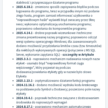
stabilność i przyspieszające działanie programu
2025.6.18.2
- zmieniono sposób zapisywania błędów podczas
logowania do programu, teraz w przypadku innym niż podanie
złego hasła, program zamiast informować użytkownika o
"nieprawidłowym haśle" wyświetli błąd zwracany przez Sferę
nexo; wykonano optymalizację uruchamiania programu;
poprawiono odwołania do komponentów programu
2025.4.14.1
- drobne poprawki wizerunkowe i techniczne:
zmiana prezentowanej nazwy programu; poprawiono odczyt
wersji systemu operacyjnego Windows; dla zaawansowanych:
dodano możliwość przydzielania limitów czasu (tzw. timeoutów)
dla niektórych wykonywanych operacji (połączenie z MS SQL
Server, wykonanie zapytania SQL) -
szczegóły w Artykule
2025.3.3.1
- naprawiono mechanizm nadawania nowych nazw
etykiet - usunięto błąd "nieprawidłowy format ciągu
wejściowego", który pojawiał się podczas
dodawania/powielania etykiety gdy w nazwie było słowo
Etykieta
2025.1.23.1
- zoptymalizowano działanie funkcji programu
2024.12.16.2
- dodano możliwość wydruku kodu kreskowego
na podstawie pola Symbol u Dostawcy; poszerzono pole nazwy
etykiety
2024.10.4.1
- poprawki techniczne związane z dostosowaniem
środowiska do najnowszych wymagań
2024.8.27.1 -
poprawiono mechanizm automatycznego