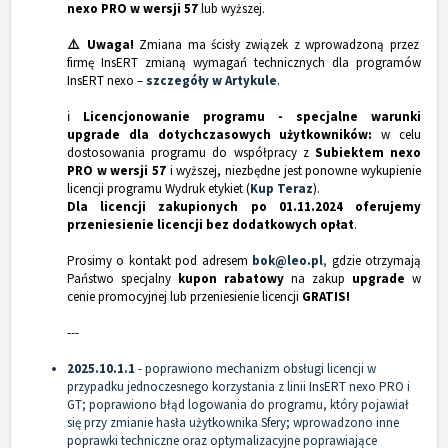
nexo PRO w wersji 57
lub wyższej.
⚠️ Uwaga!
Zmiana ma ścisły związek z wprowadzoną przez
firmę InsERT zmianą wymagań technicznych dla programów
InsERT nexo –
szczegóły w Artykule
.
ℹ️
Licencjonowanie programu - specjalne warunki
upgrade dla dotychczasowych użytkowników:
w celu
dostosowania programu do współpracy z
Subiektem nexo
PRO w wersji 57
i wyższej, niezbędne jest ponowne wykupienie
licencji programu Wydruk etykiet (
Kup Teraz
).
Dla licencji zakupionych po 01.11.2024 oferujemy
przeniesienie licencji bez dodatkowych opłat
.
Prosimy o kontakt pod adresem
bok@leo.pl
,
gdzie otrzymają
Państwo specjalny
kupon rabatowy
na zakup
upgrade
w
cenie promocyjnej lub przeniesienie licencji
GRATIS!
---
2025.10.1.1
- poprawiono mechanizm obsługi licencji w
przypadku jednoczesnego korzystania z linii InsERT nexo PRO i
GT; poprawiono błąd logowania do programu, który pojawiał
się przy zmianie hasła użytkownika Sfery; wprowadzono inne
poprawki techniczne oraz optymalizacyjne poprawiające