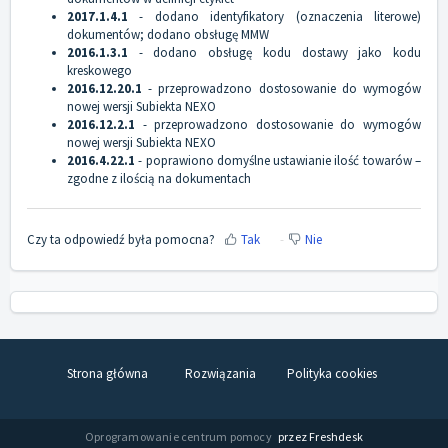
2017.1.4.1
- dodano identyfikatory (oznaczenia literowe)
dokumentów; dodano obsługę MMW
2016.1.3.1
- dodano obsługę kodu dostawy jako kodu
kreskowego
2016.12.20.1
- przeprowadzono dostosowanie do wymogów
nowej wersji Subiekta NEXO
2016.12.2.1
- przeprowadzono dostosowanie do wymogów
nowej wersji Subiekta NEXO
2016.4.22.1
- poprawiono domyślne ustawianie ilość towarów –
zgodne z ilością na dokumentach
Czy ta odpowiedź była pomocna?
Tak
Nie
Strona główna
Rozwiązania
Polityka cookies
Oprogramowanie centrum pomocy
przez Freshdesk