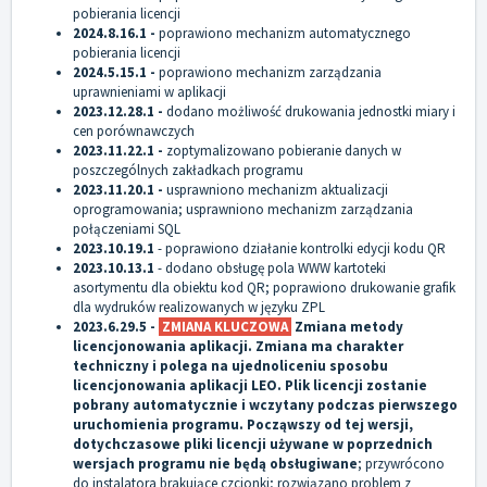
pobierania licencji
2024.8.16.1 -
poprawiono mechanizm automatycznego
pobierania licencji
2024.5.15.1 -
poprawiono mechanizm zarządzania
uprawnieniami w aplikacji
2023.12.28.1 -
dodano możliwość drukowania jednostki miary i
cen porównawczych
2023.11.22.1 -
zoptymalizowano pobieranie danych w
poszczególnych zakładkach programu
2023.11.20.1 -
usprawniono mechanizm aktualizacji
oprogramowania; usprawniono mechanizm zarządzania
połączeniami SQL
2023.10.19.1
- poprawiono działanie kontrolki edycji kodu QR
2023.10.13.1
- dodano obsługę pola WWW kartoteki
asortymentu dla obiektu kod QR; poprawiono drukowanie grafik
dla wydruków realizowanych w języku ZPL
2023.6.29.5 -
ZMIANA KLUCZOWA
Zmiana metody
licencjonowania aplikacji. Zmiana ma charakter
techniczny i polega na ujednoliceniu sposobu
licencjonowania aplikacji LEO. Plik licencji zostanie
pobrany automatycznie i wczytany podczas pierwszego
uruchomienia programu. Począwszy od tej wersji,
dotychczasowe pliki licencji używane w poprzednich
wersjach programu nie będą obsługiwane
; przywrócono
do instalatora brakujące czcionki; rozwiązano problem z