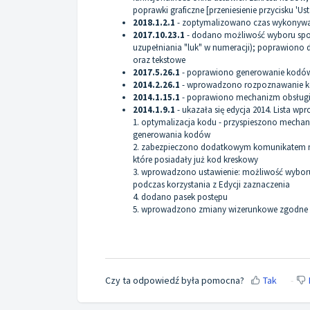
poprawki graficzne [przeniesienie przycisku 'U
2018.1.2.1
- zoptymalizowano czas wykonywa
2017.10.23.1
- dodano możliwość wyboru spo
uzupełniania "luk" w numeracji); poprawiono d
oraz tekstowe
2017.5.26.1
- poprawiono generowanie kodów E
2014.2.26.1
- wprowadzono rozpoznawanie ko
2014.1.15.1
- poprawiono mechanizm obsługi 
2014.1.9.1
- ukazała się edycja 2014. Lista w
1. optymalizacja kodu - przyspieszono mecha
generowania kodów
2. zabezpieczono dodatkowym komunikatem 
które posiadały już kod kreskowy
3. wprowadzono ustawienie: możliwość wyboru,
podczas korzystania z Edycji zaznaczenia
4. dodano pasek postępu
5. wprowadzono zmiany wizerunkowe zgodne z
Czy ta odpowiedź była pomocna?
Tak