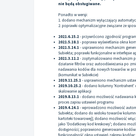
nie będą obsługiwane.
Ponadto w wersji:
1. dodano mechanizm wyłączający automatyc
2. poprawki optymalizacyjne związane ze spos
2021.6.15.2
- przywrócono zgodność programu
2021.5.18.1
- poprawa wyświetlania okna komu
2021.5.14.1
- usprawniono mechanizm gener
Subiekta; poprawki funkcjonalne w interfejsie ap
2021.3.12.2
- zoptymalizowano mechanizm po
działanie filtrów oraz autoodświeżania po z
nadawania kodów dla nowych towarów w przyp
(komunikat w Subiekcie)
2019.11.25.1
- usprawniono mechanizm usta
2019.10.25.2
- dodano kolumny 'Kontrahent' 
skalowanie aplikacji
2019.8.13.1
- dodano możliwość nadawania 
proces zapisu ustawień programu
2019.4.24.1
- wprowadzono możliwość autom
Subiekta; dodano do widoku towarów kolumnę
kartoteki towarowej]; dodano możliwość włącze
jako 'Dodatkowy kod kreskowy'; dodano możl
dostępności; poprawiono generowanie kodów 
funkcjonalność okna ustawień zakresu kodów;