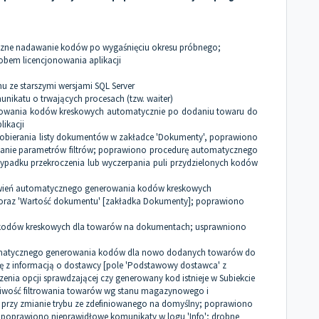
zne nadawanie kodów po wygaśnięciu okresu próbnego;
obem licencjonowania aplikacji
 ze starszymi wersjami SQL Server
nikatu o trwających procesach (tzw. waiter)
owania kodów kreskowych automatycznie po dodaniu towaru do
likacji
bierania listy dokumentów w zakładce 'Dokumenty', poprawiono
mianie parametrów filtrów; poprawiono procedurę automatycznego
adku przekroczenia lub wyczerpania puli przydzielonych kodów
wień automatycznego generowania kodów kreskowych
oraz 'Wartość dokumentu' [zakładka Dokumenty]; poprawiono
kodów kreskowych dla towarów na dokumentach; usprawniono
atycznego generowania kodów dla nowo dodanych towarów do
 z informacją o dostawcy [pole 'Podstawowy dostawca' z
nia opcji sprawdzającej czy generowany kod istnieje w Subiekcie
iwość filtrowania towarów wg stanu magazynowego i
przy zmianie trybu ze zdefiniowanego na domyślny; poprawiono
 poprawiono nieprawidłowe komunikaty w logu 'Info'; drobne