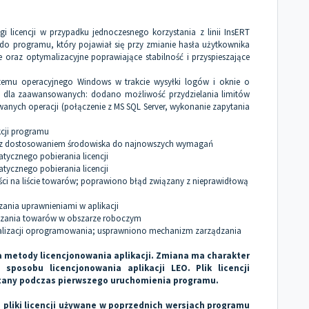
licencji w przypadku jednoczesnego korzystania z linii InsERT
o programu, który pojawiał się przy zmianie hasła użytkownika
 oraz optymalizacyjne poprawiające stabilność i przyspieszające
temu operacyjnego Windows w trakcie wysyłki logów i oknie o
a; dla zaawansowanych: dodano możliwość przydzielania limitów
wanych operacji (połączenie z MS SQL Server, wykonanie zapytania
kcji programu
e z dostosowaniem środowiska do najnowszych wymagań
cznego pobierania licencji
cznego pobierania licencji
ci na liście towarów; poprawiono błąd związany z nieprawidłową
nia uprawnieniami w aplikacji
zania towarów w obszarze roboczym
lizacji oprogramowania; usprawniono mechanizm zarządzania
metody licencjonowania aplikacji. Zmiana ma charakter
 sposobu licencjonowania aplikacji LEO. Plik licencji
tany podczas pierwszego uruchomienia programu.
 pliki licencji używane w poprzednich wersjach programu