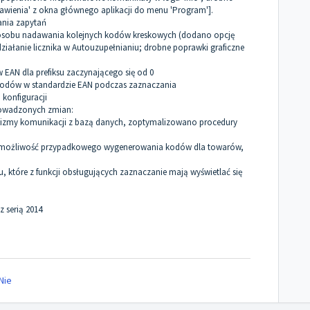
stawienia' z okna głównego aplikacji do menu 'Program'].
nia zapytań
sobu nadawania kolejnych kodów kreskowych (dodano opcję
ziałanie licznika w Autouzupełnianiu; drobne poprawki graficzne
AN dla prefiksu zaczynającego się od 0
dów w standardzie EAN podczas zaznaczania
konfiguracji
prowadzonych zmian:
nizmy komunikacji z bazą danych, zoptymalizowano procedury
możliwość przypadkowego wygenerowania kodów dla towarów,
 które z funkcji obsługujących zaznaczanie mają wyświetlać się
 serią 2014
Nie