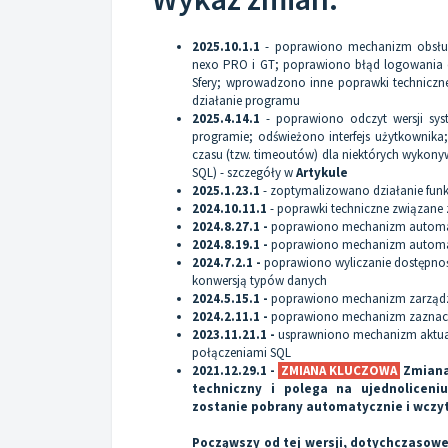
2025.10.1.1
- poprawiono mechanizm obsługi 
nexo PRO i GT; poprawiono błąd logowania d
Sfery; wprowadzono inne poprawki techniczne
działanie programu
2025.4.14.1
- poprawiono odczyt wersji sys
programie; odświeżono interfejs użytkownik
czasu (tzw. timeoutów) dla niektórych wykony
SQL) - szczegóły w
Artykule
2025.1.23.1
- zoptymalizowano działanie fun
2024.10.11.1
- poprawki techniczne związan
2024.8.27.1 -
poprawiono mechanizm automaty
2024.8.19.1 -
poprawiono mechanizm automaty
2024.7.2.1 -
poprawiono wyliczanie dostępnoś
konwersją typów danych
2024.5.15.1 -
poprawiono mechanizm zarządza
2024.2.11.1 -
poprawiono mechanizm zaznac
2023.11.21.1 -
usprawniono mechanizm aktua
połączeniami SQL
2021.12.29.1 -
ZMIANA KLUCZOWA
Zmiana 
techniczny i polega na ujednoliceniu
zostanie pobrany automatycznie i wczy
Począwszy od tej wersji, dotychczasowe